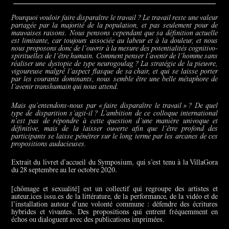
Pourquoi vouloir faire disparaître le travail ? Le travail reste une valeur
partagée par la majorité de la population, et pas seulement pour de
mauvaises raisons. Nous pensons cependant que sa définition actuelle
est limitante, car toujours associée au labeur et à la douleur, et nous
nous proposons donc de l’ouvrir à la mesure des potentialités cognitivo-
spirituelles de l’être humain. Comment penser l’avenir de l’homme sans
réaliser une dystopie de type neurogoulag ? La stratégie de la pieuvre,
vigoureuse malgré l’aspect flasque de sa chair, et qui se laisse porter
par les courants dominants, nous semble être une belle métaphore de
l’avenir transhumain qui nous attend.
Mais qu’entendons-nous par « faire disparaître le travail » ? De quel
type de disparition s’agit-il ? L’ambition de ce colloque international
n’est pas de répondre à cette question d’une manière univoque et
définitive, mais de la laisser ouverte afin que l’être profond des
participants se laisse pénétrer sur le long terme par les arcanes de ces
propositions audacieuses.
Extrait du livret d’accueil du Symposium, qui s’est tenu à la VillaGora
du 28 septembre au 1er octobre 2020.
[chômage et sexualité] est un collectif qui regroupe des artistes et
auteur.ices issu.es de la littérature, de la performance, de la vidéo et de
l’installation autour d’une volonté commune : défendre des écritures
hybrides et vivantes. Des propositions qui entrent fréquemment en
échos ou dialoguent avec des publications imprimées.