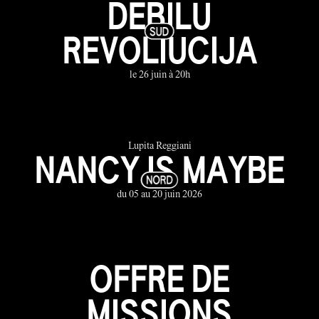
DEBILU
REVOLIUCIJA
le 26 juin à 20h
Lupita Reggiani
NANCY IS MAYBE
du 05 au 20 juin 2026
OFFRE DE
MISSIONS