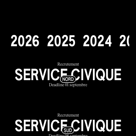
2
0
2
6
2
0
2
5
2
0
2
4
2
0
Recrutement
SERVICE CIVIQUE
Deadline 01 septembre
Recrutement
SERVICE CIVIQUE