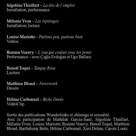
Ségolène Thuillart
–
La tête de l’emploi
Installation, performance
Mélanie Yvon
–
Les repérages
Installation, lecture
Louise Mariotte
–
Parlons peu, parlons bien
Vidéos
Rozenn Veauvy
–
L’eau qui coulait sous les ponts
Performance – avec Çağla Erdoğan et Ugo Ballara
Benoît Toqué
–
Tanguy Riou
Lecture
Matthieu Blond
–
Newswork
Dessin
Hélène Carbonnel
–
Biche Dorée
VidéoClip
Sortie des publications Wunderleaks et chômage et sexualité.
Avec la participation de Mathilde Garcia-Sanz, Ségolène Thuillart,
Mélanie Yvon, Louise Mariotte, Rozenn Veauvy, Benoît Toqué, Matthieu
Blond, Barthélemy Bette, Hélène Carbonnel, Xavi Delme, Carole Louis.